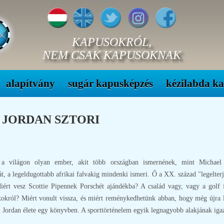
KAPUSOKRÓL,
NEM CSAK KAPUSOKNAK
alapítvány
sugár kapusképzés
kézilabda k
L JORDAN SZTORI
 a világon olyan ember, akit több országban ismernének, mint Michael J
t, a legeldugottabb afrikai falvakig mindenki ismeri. Ő a XX. század "legelterj
Miért vesz Scottie Pipennek Porschét ajándékba? A család vagy, vagy a golf
ékokról? Miért vonult vissza, és miért reménykedhetünk abban, hogy még újra 
Jordan élete egy könyvben. A sporttörténelem egyik legnagyobb alakjának igaz