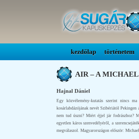
kezdőlap
történetem
AIR – A MICHAE
Hajnal Dániel
Egy közvélemény-kutatás szerint nincs ma
kosárlabdázójának nevét Szibériától Pekingen á
nem tud úszni? Miért éjjel jár fodrászhoz? 
egyetlen káros szenvedélyéről, a szerencseját
megválaszol. Magyarországon először: Michael 