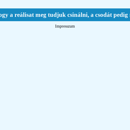
ogy a reálisat meg tudjuk csinálni, a csodát ped
Impresszum