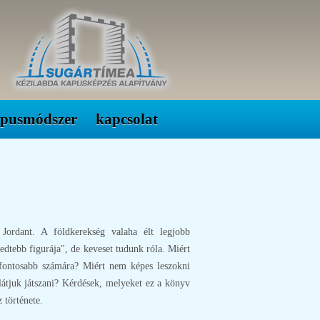
apusmódszer
kapcsolat
ordant. A földkerekség valaha élt legjobb
edtebb figurája", de keveset tudunk róla. Miért
 fontosabb számára? Miért nem képes leszokni
látjuk játszani? Kérdések, melyeket ez a könyv
 története.