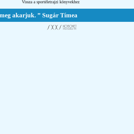
Vissza a sportéletrajzi könyvekhez
ig meg akarjuk. ” Sugár Tímea