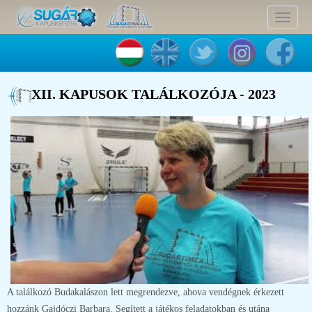
Toggle
navigat
XII. KAPUSOK TALÁLKOZÓJA - 2023
A találkozó Budakalászon lett megrendezve, ahova vendégnek érkezett
hozzánk Gajdóczi Barbara. Segített a játékos feladatokban és utána