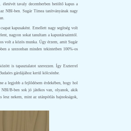
 életévét tavaly decemberben betöltő kapus a
épet az NBI-ben. Sugár Tímea tanítványának nagy
an.
csapat kapusaként. Emellett nagy segítség volt
jelent, nagyon sokat tanultam a kapustársaimtól.
ágos volt a közös munka. Úgy érzem, amit Sugár
ebben a szezonban minden tekintetben 100%-os
zött is tapasztalatot szerezzen. Így Eszterrel
a Budaörs gárdájához kerül kölcsönbe.
nne a legjobb a fejlődésem érdekében, hogy hol
z NBI/B-ben sok jó játékos van, olyanok, akik
 lesz nekem, mint az utánpótlás bajnokságok,