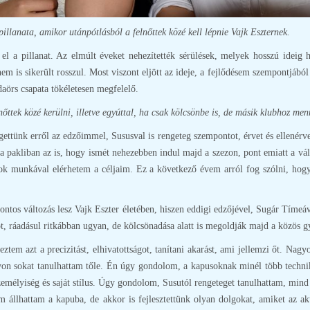
pillanata, amikor utánpótlásból a felnőttek közé kell lépnie Vajk Eszternek.
 el a pillanat. Az elmúlt éveket nehezítették sérülések, melyek hosszú ideig
 nem is sikerült rosszul. Most viszont eljött az ideje, a fejlődésem szempontjáb
daörs csapata tökéletesen megfelelő.
lnőttek közé kerülni, illetve egyúttal, ha csak kölcsönbe is, de másik klubhoz me
ttünk erről az edzőimmel, Sususval is rengeteg szempontot, érvet és ellenérve
 pakliban az is, hogy ismét nehezebben indul majd a szezon, pont emiatt a vál
sok munkával elérhetem a céljaim. Ez a következő évem arról fog szólni, hogy
fontos változás lesz Vajk Eszter életében, hiszen eddigi edzőjével, Sugár Tíme
ot, ráadásul ritkábban ugyan, de kölcsönadása alatt is megoldják majd a közös g
tem azt a precizitást, elhivatottságot, tanítani akarást, ami jellemzi őt. Nag
gyon sokat tanulhattam tőle. Én úgy gondolom, a kapusoknak minél több techni
személyiség és saját stílus. Úgy gondolom, Susutól rengeteget tanulhattam, mi
m állhattam a kapuba, de akkor is fejlesztettünk olyan dolgokat, amiket az a