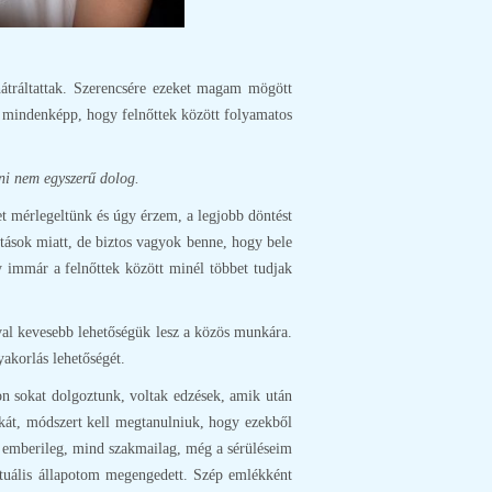
 hátráltattak. Szerencsére ezeket magam mögött
ól mindenképp, hogy felnőttek között folyamatos
nni nem egyszerű dolog.
t mérlegeltünk és úgy érzem, a legjobb döntést
tások miatt, de biztos vagyok benne, hogy bele
 immár a felnőttek között minél többet tudjak
ával kevesebb lehetőségük lesz a közös munkára.
yakorlás lehetőségét.
yon sokat dolgoztunk, voltak edzések, amik után
kát, módszert kell megtanulniuk, hogy ezekből
nd emberileg, mind szakmailag, még a sérüléseim
ktuális állapotom megengedett. Szép emlékként