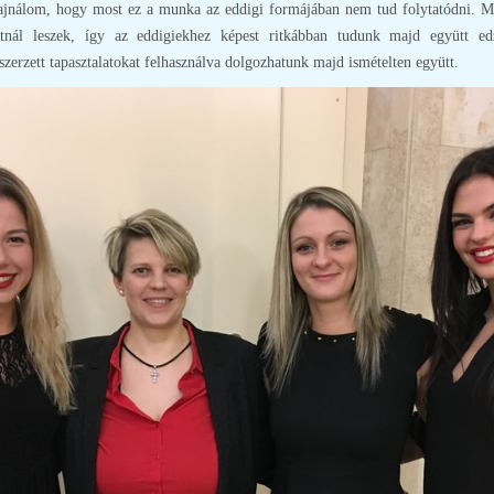
 sajnálom, hogy most ez a munka az eddigi formájában nem tud folytatódni. M
tnál leszek, így az eddigiekhez képest ritkábban tudunk majd együtt ed
zerzett tapasztalatokat felhasználva dolgozhatunk majd ismételten együtt.