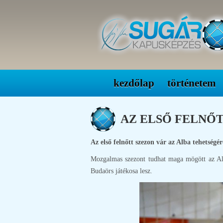
kezdőlap
történetem
AZ ELSŐ FELNŐTT
Az első felnőtt szezon vár az Alba tehetségér
Mozgalmas szezont tudhat maga mögött az Alba
Budaörs játékosa lesz.