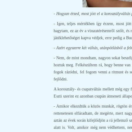
- Hogyan érzed, most jött el a korosztályváltás 
- Igen, teljes mértékben így érzem, most jött
hagytam, ez az év a visszatérésemről szólt, és
játéklehetőséget kapva védjek, erre pedig a Bu
- Azért egyszerre két váltás, utánpótlásból a fe
- Nem, de mint mondtam, nagyon sokat beszélge
hoztuk meg. Felkészültem rá, hogy benne van a
fogok rázódni, fel fogom venni a ritmust és 
fejlődni.
A korosztály- és csapatváltás mellett még egy 
Eszti szerint ez azonban csupán átmeneti állap
- Amikor elkezdtük a közös munkát, rögtön érez
rettenetesen elfáradtam, de megérte, mert na
aztán az évek során kifejlődjön a rá jellemző 
alatt is. Volt, amikor még nem védhettem, ne