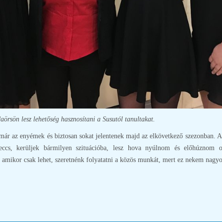
aörsön lesz lehetőség hasznosítani a Susutól tanultakat.
 már az enyémek és biztosan sokat jelentenek majd az elkövetkező szezonban. 
ccs, kerüljek bármilyen szituációba, lesz hova nyúlnom és előhúznom o
 amikor csak lehet, szeretnénk folyatatni a közös munkát, mert ez nekem nagy