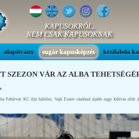
KAPUSOKRÓL,
NEM CSAK KAPUSOKNAK
alapítvány
sugár kapusképzés
kézilabda k
 SZEZON VÁR AZ ALBA TEHETSÉGÉRE -
e
 Fehérvár KC ifjú hálóőre, Vajk Eszter ráadásul újabb nagy kihívás előtt á