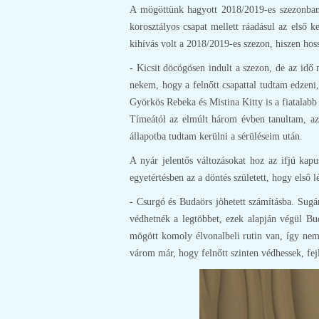
A mögöttünk hagyott 2018/2019-es szezonban 
korosztályos csapat mellett ráadásul az első k
kihívás volt a 2018/2019-es szezon, hiszen hossz
- Kicsit döcögösen indult a szezon, de az idő
nekem, hogy a felnőtt csapattal tudtam edzeni, 
Györkös Rebeka és Mistina Kitty is a fiatalab
Tímeától az elmúlt három évben tanultam, az
állapotba tudtam kerülni a sérüléseim után.
A nyár jelentős változásokat hoz az ifjú kapu
egyetértésben az a döntés született, hogy első
- Csurgó és Budaörs jöhetett számításba. Sugá
védhetnék a legtöbbet, ezek alapján végül Bu
mögött komoly élvonalbeli rutin van, így ne
várom már, hogy felnőtt szinten védhessek, fej