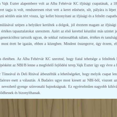
Vajk Eszter alapembere volt az Alba Fehérvár KC ifjúsági csapatának, a 18.
eret tagja is volt, rendszeresen részt vett a keret edzésein, sőt, pályára is l
ú sérülés után tért vissza, így kellet bizonyítani az ifjúsági és a felnőtt csapatb
 múlásával szépen a helyükre kerültek a dolgok, jól éreztem magam az ifjúsági 
értékes tapasztalatokat szereztem. Azért az első kerettel készülni más szintet 
b generációhoz tartozik ugyan, de sokkal rutinosabbak nálam, értékes és tanuls
 most érett be igazán, ebben a közegben. Mindent összegezve, úgy érzem, 
s életében. Az Alba Fehérvár KC szeretné, hogy fiatal tehetsége a felnőttek kö
 lépésként az NBI/B lenne a megfelelő fejlődési terep,Vajk Eszter így egy évre 
r Tímeával és Deli Ritával átbeszéltük a lehetőségeket, hogy melyik csapat le
daörsre esett a választás. A Budaörs ugye most kiesett az NBI-ből, viszont a
m nevezhető gyenge színvonalú bajnokságnak. Ez egyértelműen nagyobb kihívás
lődhessek és bizonyíthassak.