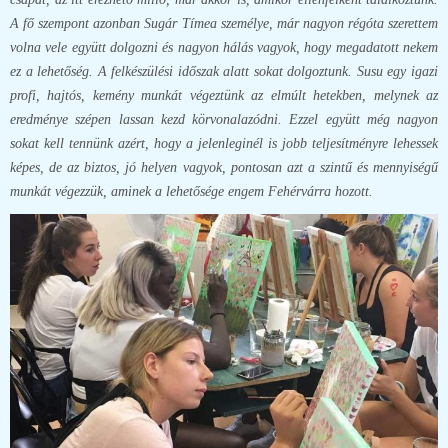
A fő szempont azonban Sugár Tímea személye, már nagyon régóta szerettem
volna vele együtt dolgozni és nagyon hálás vagyok, hogy megadatott nekem
ez a lehetőség. A felkészülési időszak alatt sokat dolgoztunk. Susu egy igazi
profi, hajtós, kemény munkát végeztünk az elmúlt hetekben, melynek az
eredménye szépen lassan kezd körvonalazódni. Ezzel együtt még nagyon
sokat kell tennünk azért, hogy a jelenleginél is jobb teljesítményre lehessek
képes, de az biztos, jó helyen vagyok, pontosan azt a szintű és mennyiségű
munkát végezzük, aminek a lehetősége engem Fehérvárra hozott.