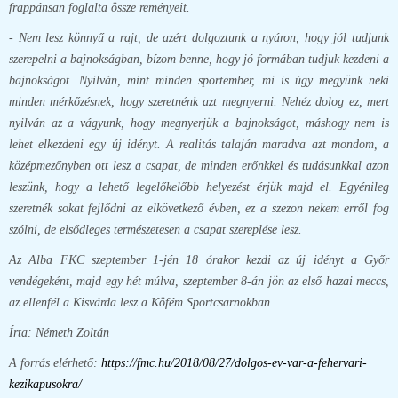
frappánsan foglalta össze reményeit.
- Nem lesz könnyű a rajt, de azért dolgoztunk a nyáron, hogy jól tudjunk
szerepelni a bajnokságban, bízom benne, hogy jó formában tudjuk kezdeni a
bajnokságot. Nyilván, mint minden sportember, mi is úgy megyünk neki
minden mérkőzésnek, hogy szeretnénk azt megnyerni. Nehéz dolog ez, mert
nyilván az a vágyunk, hogy megnyerjük a bajnokságot, máshogy nem is
lehet elkezdeni egy új idényt. A realitás talaján maradva azt mondom, a
középmezőnyben ott lesz a csapat, de minden erőnkkel és tudásunkkal azon
leszünk, hogy a lehető legelőkelőbb helyezést érjük majd el. Egyénileg
szeretnék sokat fejlődni az elkövetkező évben, ez a szezon nekem erről fog
szólni, de elsődleges természetesen a csapat szereplése lesz.
Az Alba FKC szeptember 1-jén 18 órakor kezdi az új idényt a Győr
vendégeként, majd egy hét múlva, szeptember 8-án jön az első hazai meccs,
az ellenfél a Kisvárda lesz a Köfém Sportcsarnokban.
Írta: Németh Zoltán
A forrás elérhető:
https://fmc.hu/2018/08/27/dolgos-ev-var-a-fehervari-
kezikapusokra/