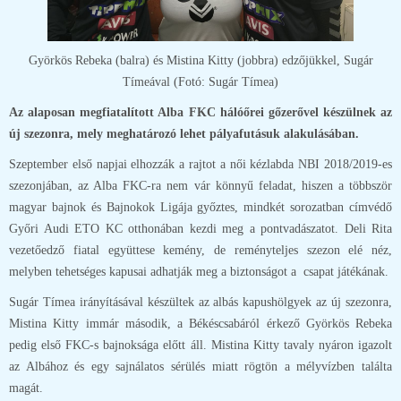
Györkös Rebeka (balra) és Mistina Kitty (jobbra) edzőjükkel, Sugár
Tímeával (Fotó: Sugár Tímea)
Az alaposan megfiatalított Alba FKC hálóőrei gőzerővel készülnek az
új szezonra, mely meghatározó lehet pályafutásuk alakulásában.
Szeptember első napjai elhozzák a rajtot a női kézlabda NBI 2018/2019-es
szezonjában, az Alba FKC-ra nem vár könnyű feladat, hiszen a többször
magyar bajnok és Bajnokok Ligája győztes, mindkét sorozatban címvédő
Győri Audi ETO KC otthonában kezdi meg a pontvadászatot. Deli Rita
vezetőedző fiatal együttese kemény, de reményteljes szezon elé néz,
melyben tehetséges kapusai adhatják meg a biztonságot a csapat játékának.
Sugár Tímea irányításával készültek az albás kapushölgyek az új szezonra,
Mistina Kitty immár második, a Békéscsabáról érkező Györkös Rebeka
pedig első FKC-s bajnoksága előtt áll. Mistina Kitty tavaly nyáron igazolt
az Albához és egy sajnálatos sérülés miatt rögtön a mélyvízben találta
magát.