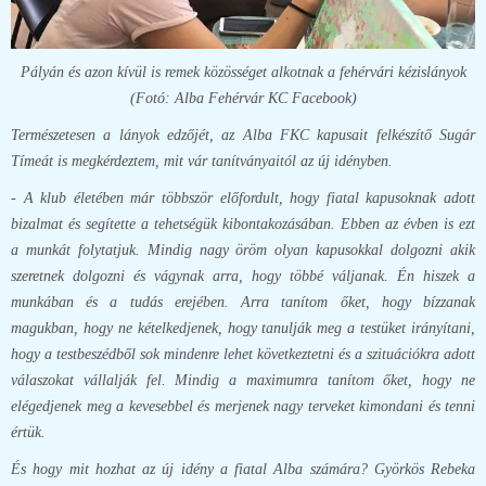
Pályán és azon kívül is remek közösséget alkotnak a fehérvári kézislányok
(Fotó: Alba Fehérvár KC Facebook)
Természetesen a lányok edzőjét, az Alba FKC kapusait felkészítő Sugár
Tímeát is megkérdeztem, mit vár tanítványaitól az új idényben.
- A klub életében már többször előfordult, hogy fiatal kapusoknak adott
bizalmat és segítette a tehetségük kibontakozásában. Ebben az évben is ezt
a munkát folytatjuk. Mindig nagy öröm olyan kapusokkal dolgozni akik
szeretnek dolgozni és vágynak arra, hogy többé váljanak. Én hiszek a
munkában és a tudás erejében. Arra tanítom őket, hogy bízzanak
magukban, hogy ne kételkedjenek, hogy tanulják meg a testüket irányítani,
hogy a testbeszédből sok mindenre lehet következtetni és a szituációkra adott
válaszokat vállalják fel. Mindig a maximumra tanítom őket, hogy ne
elégedjenek meg a kevesebbel és merjenek nagy terveket kimondani és tenni
értük.
És hogy mit hozhat az új idény a fiatal Alba számára? Györkös Rebeka