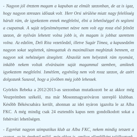
- Nagyon jól éreztem magam a kapuban az elmúlt szezonban, de az is igaz,
hogy nagyon stresszes időszak volt. Herr Orsi sérülése miatt nagy felelősség
hárult rám, de igyekeztem ennek megfelelni, élni a lehetőséggel és segíteni
a csapatnak. A saját teljesítményemet nézve nem volt egy rossz első felnőtt
szezon, de nyilván lehetett volna jobb is, én magam is jobbat szerettem
volna. Az edzőim, Deli Rita vezetőedző, illetve Sugár Tímea, a kapusedzőm
nagyon sokat segítettek, támogattak és maximálisan megbíztak bennem, ez
nagyon sok nehézségen átsegített. Abszolút nem helyeztek rám nyomást,
inkább nekem voltak elvárásaim saját magammal szemben, amiknek
igyekeztem megfelelni. Ismétlem, egyénileg nem volt rossz szezon, de azért
dolgozunk Susuval, hogy a jövőben még jobb lehessek.
Györkös Rebeka a 2012/2013-as szezonban mutatkozott be az akkor még
Veszprémben székelő, ma már Mosonmagyaróváron szereplő klubban.
Később Békéscsabára került, ahonnan az idei nyáron igazolta le az Alba
FKC. A még mindig csak 24 esztendős kapus nem gondolkodott sokat a
fehérvári lehetőségen.
- Egyrészt nagyon szimpatikus klub az Alba FKC, nekem mindig tetszett a
csapat, az itt érezhető miliő, már akkor is, amikor ellenfélként találkoztunk.