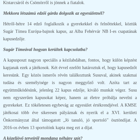
Kistarcsáról és Csömörről is jönnek a fiatalok.
Mekkora létszámú edzői gárda dolgozik az egyesületnél?
Hétről-hétre 14 edző foglalkozik a gyerekekkel és felnőttekkel, köztük
Sugár Tímea Európa-bajnok kapus, az Alba Fehérvár NB I-es csapatának
kapusedzője.
Sugár Tímeával hogyan kerültek kapcsolatba?
A kapusposzt nagyon speciális a kézilabdában, fontos, hogy külön képzést
kapjanak ezek a játékosok. Két évvel ezelőtt határoztuk el, hogy kapusedzőt
keresünk. Egy közös ismerős révén találkoztunk Susuval, akinek szakmai
tudása és személyisége is nagyon meggyőző volt. Azóta tart az
együttműködésünk, jelenleg 22 kapus edzője, kiváló munkát végez. Susu
nem egyszerűen kapusokat képez, hanem az életre próbálja nevelni a
gyerekeket. Ez tökéletesen egybevág az egyesület értékrendjével. A KMSE
játékosai több éve sikeresen pályáznak és nyerik el a XVI. kerületi
Önkormányzat által támogatott „Jó tanuló, jó sportoló” ösztöndíjat. A
2016-os évben 13 sportolónk kapta meg ezt a díjat.
A közeljövő terveiről mondana néhány szót?