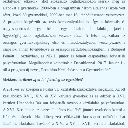
osztályában elkezdik, ahol előkészítő foglalkozásokon szerzik meg az
alapokat a gyermekek. 2004-ben a programban három általános iskola vett
részt, közel 80 gyermekkel, 2009-ben már 16 utánpótláscsapat versenyzett.
A program kiegészült az ovis korosztályokkal is. Így a középsős és
nagycsoportosok egy héten egy alkalommal labdás, játékos
ügyességfejlesztő foglalkozáson vesznek részt. A felső tagozatban az
országos gyermekbajnokság első és másodosztályában versenyeznek a
csapatok. Innen továbblépve az országos serdülőbajnokságban, a Budapest
Felnőtt I. osztályban, az NB II junior és felnőtt csapatokban folytatják
pályafutásukat. Megállapodást kötöttünk a Decathlonnal. 2017. Január 1.-
től a program új neve „Decathlon Kézilabdasport a Gyermekekért”.
Mekkora területet „fed le” jelenleg az egyesület?
A 2015-ös év közepén a Postás SE kézilabda szakosztálya megszűnt. Az ott
kézilabdázó XVI., XIV. és XV. kerületi gyerekek és az edzőik a XVI.
kerületi Utánpótlás Bázison folytatták tovább a kézilabdás pályafutásukat.
A XVI. Kerületben az összes általános iskolából jönnek nyolcéves kortól a
fiúk és leányok. Hat kihelyezett előkészítő korcsoport működik hat
általános iskolában. Továbbá a XIV., a XV., a XVII. kerületi iskolákból,