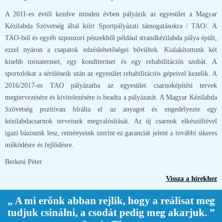
A 2011-es évtől kezdve minden évben pályázik az egyesület a Magyar
Kézilabda Szövetség által kiírt Sportpályázati támogatásokra / TAO/. A
TAO-ból és egyéb szponzori pénzekből például strandkézilabda pálya épült,
ezzel nyáron a csapatok edzéslehetőségei bővültek. Kialakítottunk két
kisebb tornatermet, egy konditermet és egy rehabilitációs szobát. A
sportolókat a sérüléseik után az egyesület rehabilitációs gépeivel kezelik. A
2016/2017-es TAO pályázatba az egyesület csarnoképítési tervek
megtervezésére és kivitelezésére is beadta a pályázatát. A Magyar Kézilabda
Szövetség pozitívan bírálta el az anyagot és engedélyezte egy
kézilabdacsarnok terveinek megvalósítását. Az új csarnok elkészültével
igazi bázisunk lesz, reményeink szerint ez garanciát jelent a további sikeres
működésre és fejlődésre.
Berkesi Péter
Vissza a hírekhez
„ A mi erőnk abban rejlik, hogy a reálisat meg
tudjuk csinálni, a csodát pedig meg akarjuk. ”