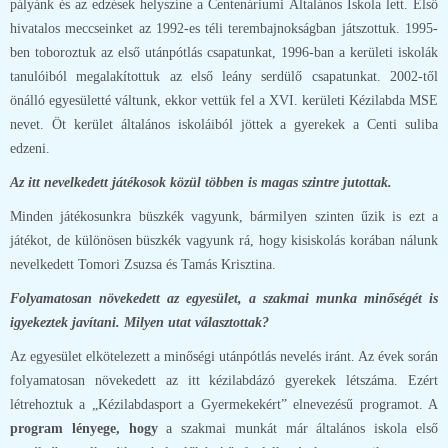
pályánk és az edzések helyszíne a Centenáriumi Általános Iskola lett. Első
hivatalos meccseinket az 1992-es téli terembajnokságban játszottuk. 1995-
ben toboroztuk az első utánpótlás csapatunkat, 1996-ban a kerületi iskolák
tanulóiból megalakítottuk az első leány serdülő csapatunkat. 2002-től
önálló egyesületté váltunk, ekkor vettük fel a XVI. kerületi Kézilabda MSE
nevet. Öt kerület általános iskoláiból jöttek a gyerekek a Centi suliba
edzeni.
Az itt nevelkedett játékosok közül többen is magas szintre jutottak.
Minden játékosunkra büszkék vagyunk, bármilyen szinten űzik is ezt a
játékot, de különösen büszkék vagyunk rá, hogy kisiskolás korában nálunk
nevelkedett Tomori Zsuzsa és Tamás Krisztina.
Folyamatosan növekedett az egyesület, a szakmai munka minőségét is
igyekeztek javítani. Milyen utat választottak?
Az egyesület elkötelezett a minőségi utánpótlás nevelés iránt. Az évek során
folyamatosan növekedett az itt kézilabdázó gyerekek létszáma. Ezért
létrehoztuk a „Kézilabdasport a Gyermekekért” elnevezésű programot. A
program lényege, hogy
a szakmai munkát már általános iskola első