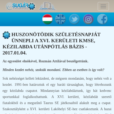
Toggle
navigat
HUSZONÖTÖDIK SZÜLETÉSNAPJÁT
ÜNNEPLI A XVI. KERÜLETI KMSE,
KÉZILABDA UTÁNPÓTLÁS BÁZIS -
2017.01.04.
Az egyesület elnökével, Rozmán Attilával beszélgettünk.
Minden kezdet nehéz, szokták mondani. Ebben az esetben is így volt?
Sok nehézséget kellett leküzdeni, de mégsem mondanám, hogy nehéz volt a
kezdet. 1991-ben határoztuk el egy baráti társaságban, hogy létrehozunk
egy kézilabda csapatot. Mindannyian kézilabdáztunk, így hát kedvenc
sportunkkal foglalkozhattunk. A XVI. kerületi, kézilabdát szerető
fiatalokból és a megszűnő Taurus SE játékosaiból alakult meg a csapat.
Szakosztályként a XVI. kerületi Lakóhelyi SE-hez csatlakoztunk. A hazai