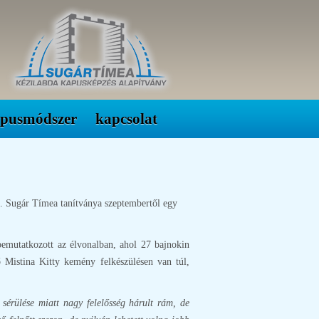
apusmódszer
kapcsolat
ni. Sugár Tímea tanítványa szeptembertől egy
bemutatkozott az élvonalban, ahol 27 bajnokin
ő Mistina Kitty kemény felkészülésen van túl,
sérülése miatt nagy felelősség hárult rám, de