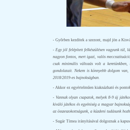
- Győrben kezditek a szezont, majd jön a Kisvá
- Egy jól felépített felkészülésen vagyunk túl,
nagyon fontos, mert igazi, valós meccsszituáci
csak minimális változás volt a keretünkben,
gondolatait. Nekem is könnyebb dolgom van, m
2018/2019-es bajnokságban.
- Akkor ez egyértelműen kiaknázható és pontokr
- Vannak olyan csapatok, melyek 8-9 új játékos
kiváló játékos és egyéniség a magyar bajnoksá
az összeszokottságunk, a küzdeni tudásunk hozh
- Sugár Tímea irányításával dolgoznak a kapus