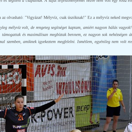
l és segíteni a csapatnak. A saját teljesítményemet nézve nem volt egy rossz els
en az olvasható: "Vigyázat! Mélyvíz, csak úszóknak!" Ez a mélyvíz neked megvolt
ényleg mélyvíz volt, de rengeteg segítséget kaptam, amiért nagyon hálás vagyok!
, támogattak és maximálisan megbíztak bennem, ez nagyon sok nehézségen áts
l szemben, amiknek igyekeztem megfelelni. Ismétlem, egyénileg nem volt ros