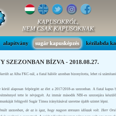
KAPUSOKRÓL,
NEM CSAK KAPUSOKNAK
alapítvány
sugár kapusképzés
kézilabda k
 SZEZONBAN BÍZVA - 2018.08.27.
került az Alba FKC-nál, a fiatal hálóőr azonban bizonyította, lehet rá számíta
örül alaposan felpörgött az élet a 2017/2018-as szezonban. A fiatal kapus 
jesítménnyel tette le névjegyét. Az immár második NBI-es szezonjára készül
 munkáját felügyelő Sugár Tímea irányításával szeretne újabb szintet lépni.
lt szezonban, de az is igaz, hogy nagyon stresszes időszak volt. Herr Orsi 