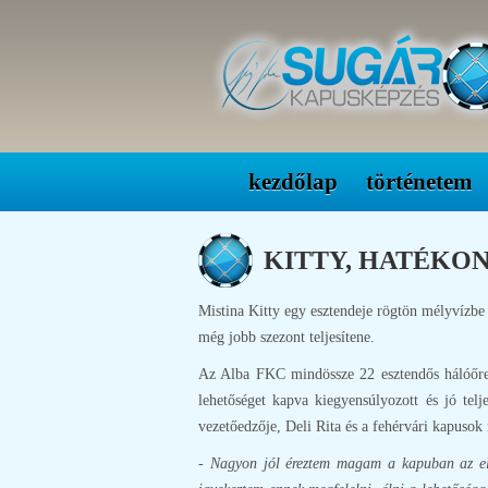
kezdőlap
történetem
KITTY, HATÉKONY
Mistina Kitty egy esztendeje rögtön mélyvízbe 
még jobb szezont teljesítene.
Az Alba FKC mindössze 22 esztendős hálóőre k
lehetőséget kapva kiegyensúlyozott és jó tel
vezetőedzője, Deli Rita és a fehérvári kapusok
- Nagyon jól éreztem magam a kapuban az elmú