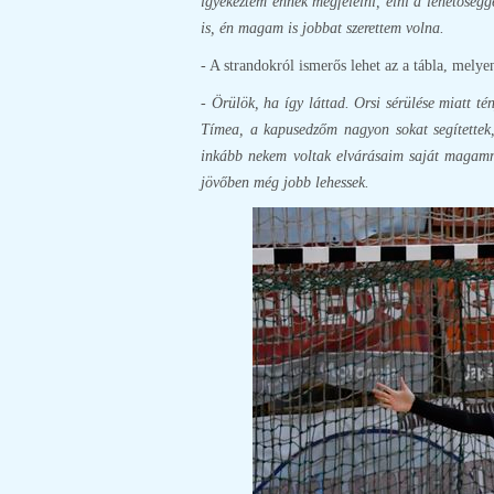
igyekeztem ennek megfelelni, élni a lehetőségge
is, én magam is jobbat szerettem volna.
- A strandokról ismerős lehet az a tábla, mely
- Örülök, ha így láttad. Orsi sérülése miatt t
Tímea, a kapusedzőm nagyon sokat segítettek
inkább nekem voltak elvárásaim saját magamma
jövőben még jobb lehessek.