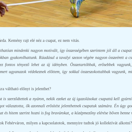
rda. Kemény rajt elé néz a csapat, ez nem vitás.
 láthatóan mindenki nagyon motivált, így összességében szerintem jól áll a csapat
ókban gyakorolhattunk. Ráadásul a tavalyi szezon végére nagyon összeérett a c
 ez fontos tényező lehet az új idényben. Összetartóbbak, erősebbek vagyunk
ert ugyanazok védekeznek előttem, így sokkal összeszokottabbak vagyunk, min
a váltható előnyt is jelenthet?
t is szerződtettek a nyáron, nekik ezeket az új igazolásokat csapattá kell gyúr
got választotta, ők azonnali erősítést jelenthetnek csapatuk számára. Én úgy 
at és hitem szerint hozni is fog bravúrokat, a középmezőny elérése bőven benne
ok Fehérváron, milyen a kapcsolatotok, mennyire tudtok jó kollektívát alkotni?