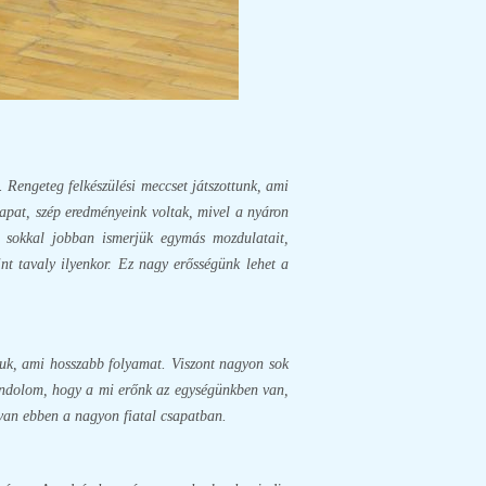
. Rengeteg felkészülési meccset játszottunk, ami
sapat, szép eredményeink voltak, mivel a nyáron
, sokkal jobban ismerjük egymás mozdulatait,
t tavaly ilyenkor. Ez nagy erősségünk lehet a
niuk, ami hosszabb folyamat. Viszont nagyon sok
gondolom, hogy a mi erőnk az egységünkben van,
 van ebben a nagyon fiatal csapatban.