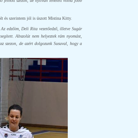
ő felnőtt szezon, de nyilván lehetett volna jobb
 és szerintem jól is úszott Mistina Kitty.
 Az edzőim, Deli Rita vezetőedző, illetve Sugár
egített. Abszolút nem helyeztek rám nyomást,
sz szezon, de azért dolgozunk Susuval, hogy a