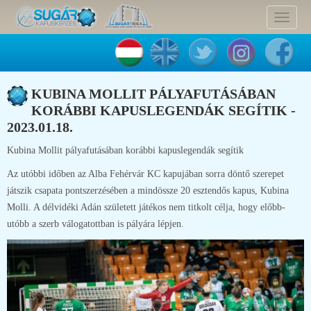
Toggle
navigat
KUBINA MOLLIT PÁLYAFUTÁSÁBAN
KORÁBBI KAPUSLEGENDÁK SEGÍTIK -
2023.01.18.
Kubina Mollit pályafutásában korábbi kapuslegendák segítik
Az utóbbi időben az Alba Fehérvár KC kapujában sorra döntő szerepet
játszik csapata pontszerzésében a mindössze 20 esztendős kapus, Kubina
Molli. A délvidéki Adán született játékos nem titkolt célja, hogy előbb-
utóbb a szerb válogatottban is pályára lépjen.