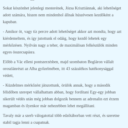
Sokat köszönhet jelenlegi mesterének, Józsa Krisztiánnak, aki lehetőséget
adott számára, hiszen nem mindenhol állnak húszévesen kezdőként a
kapuban.
- Amikor öt, vagy tíz percre adott lehetőséget akkor azt mondta, hogy azt
kiérdemeltem, és így jutottunk el odáig, hogy kezdő lehetek egy
mérkőzésen. Nyilván nagy a teher, de maximálisan felkészülök minden
egyes összecsapásra.
Előbb a Vác elleni pontszerzésben, majd szombaton Bogláron vállalt
oroszlánrészt az Alba győzelmében, itt 43 százalékos hatékonysággal
védett,
- Küzdelmes mérkőzést játszottunk, örülök annak, hogy a második
félidőben szerepet vállalhattam abban, hogy fordítani Egy-egy jobban
sikerült védés után még jobban dolgozik bennem az adrenalin ezt érzem
magamban és ilyenkor már nehezebben lehet megállítani.
Tavaly már a szerb válogatottal több edzőtáborban vett részt, és szeretne
stabil tagja lenni a csapatnak.