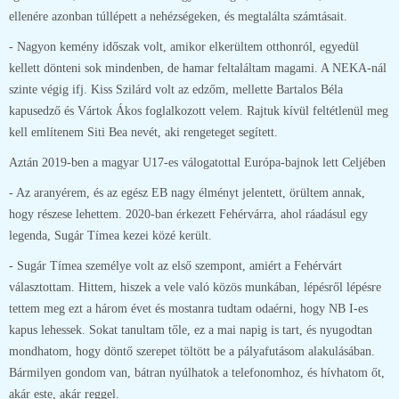
ellenére azonban túllépett a nehézségeken, és megtalálta számtásait.
- Nagyon kemény időszak volt, amikor elkerültem otthonról, egyedül
kellett dönteni sok mindenben, de hamar feltaláltam magami. A NEKA-nál
szinte végig ifj. Kiss Szilárd volt az edzőm, mellette Bartalos Béla
kapusedző és Vártok Ákos foglalkozott velem. Rajtuk kívül feltétlenül meg
kell említenem Siti Bea nevét, aki rengeteget segített.
Aztán 2019-ben a magyar U17-es válogatottal Európa-bajnok lett Celjében
- Az aranyérem, és az egész EB nagy élményt jelentett, örültem annak,
hogy részese lehettem. 2020-ban érkezett Fehérvárra, ahol ráadásul egy
legenda, Sugár Tímea kezei közé került.
- Sugár Tímea személye volt az első szempont, amiért a Fehérvárt
választottam. Hittem, hiszek a vele való közös munkában, lépésről lépésre
tettem meg ezt a három évet és mostanra tudtam odaérni, hogy NB I-es
kapus lehessek. Sokat tanultam tőle, ez a mai napig is tart, és nyugodtan
mondhatom, hogy döntő szerepet töltött be a pályafutásom alakulásában.
Bármilyen gondom van, bátran nyúlhatok a telefonomhoz, és hívhatom őt,
akár este, akár reggel.