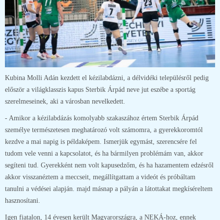
Kubina Molli Adán kezdett el kézilabdázni, a délvidéki településről pedig
először a világklasszis kapus Sterbik Árpád neve jut eszébe a sportág
szerelmeseinek, aki a városban nevelkedett.
- Amikor a kézilabdázás komolyabb szakaszához értem Sterbik Árpád
személye természetesen meghatározó volt számomra, a gyerekkoromtól
kezdve a mai napig is példaképem. Ismerjük egymást, szerencsére fel
tudom vele venni a kapcsolatot, és ha bármilyen problémám van, akkor
segíteni tud. Gyerekként nem volt kapusedzőm, és ha hazamentem edzésről
akkor visszanéztem a meccseit, megállítgattam a videót és próbáltam
tanulni a védései alapján. majd másnap a pályán a látottakat megkíséreltem
hasznosítani.
Igen fiatalon, 14 évesen került Magyarországra, a NEKÁ-hoz, ennek