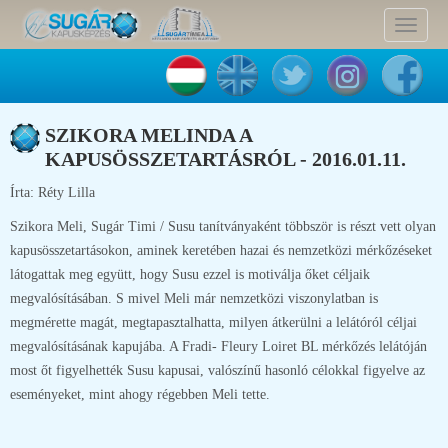
Toggle
navigat
SZIKORA MELINDA A
KAPUSÖSSZETARTÁSRÓL - 2016.01.11.
Írta: Réty Lilla
Szikora Meli, Sugár Timi / Susu tanítványaként többször is részt vett olyan
kapusösszetartásokon, aminek keretében hazai és nemzetközi mérkőzéseket
látogattak meg együtt, hogy Susu ezzel is motiválja őket céljaik
megvalósításában. S mivel Meli már nemzetközi viszonylatban is
megmérette magát, megtapasztalhatta, milyen átkerülni a lelátóról céljai
megvalósításának kapujába. A Fradi- Fleury Loiret BL mérkőzés lelátóján
most őt figyelhették Susu kapusai, valószínű hasonló célokkal figyelve az
eseményeket, mint ahogy régebben Meli tette.