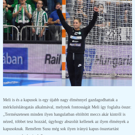
Meli is és a kapusok is egy újabb nagy élménnyel gazdagodhattak a
mérkőzéslátogatás alkalmával, melynek fontosságát Meli így foglalta össze:
„Természetesen minden ilyen hangulatban eltöltött meccs akár kintről is
nézed, többet tesz hozzád, úgyhogy abszolút kellenek az ilyen élmények a
kapusoknak. Remélem Susu még sok ilyen irányú kapus összetartást