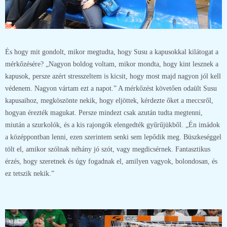
És hogy mit gondolt, mikor megtudta, hogy Susu a kapusokkal kilátogat a
mérkőzésére? „Nagyon boldog voltam, mikor mondta, hogy kint lesznek a
kapusok, persze azért stresszeltem is kicsit, hogy most majd nagyon jól kell
védenem. Nagyon vártam ezt a napot.” A mérkőzést követően odaült Susu
kapusaihoz, megköszönte nekik, hogy eljöttek, kérdezte őket a meccsről,
hogyan érezték magukat. Persze mindezt csak azután tudta megtenni,
miután a szurkolók, és a kis rajongók elengedték gyűrűjükből. „Én imádok
a középpontban lenni, ezen szerintem senki sem lepődik meg. Büszkeséggel
tölt el, amikor szólnak néhány jó szót, vagy megdicsérnek. Fantasztikus
érzés, hogy szeretnek és úgy fogadnak el, amilyen vagyok, bolondosan, és
ez tetszik nekik.”