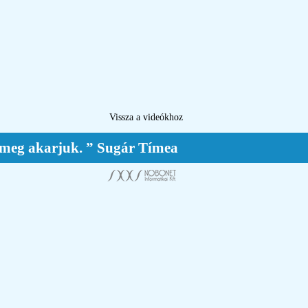
Vissza a videókhoz
ig meg akarjuk. ” Sugár Tímea