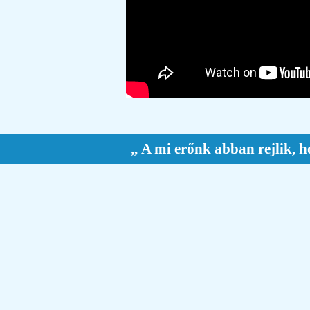
„ A mi erőnk abban rejlik, h