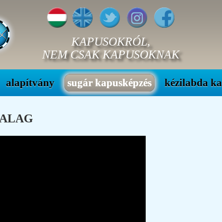
KAPUSOKRÓL,
NEM CSAK KAPUSOKNAK
alapítvány
sugár kapusképzés
kézilabda k
SZALAG