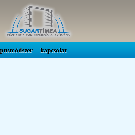
apusmódszer
kapcsolat