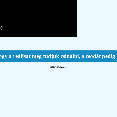
ogy a reálisat meg tudjuk csinálni, a csodát ped
Impresszum