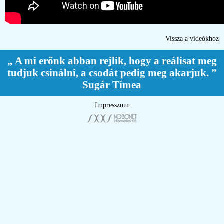
Vissza a videókhoz
„ A mi erőnk abban rejlik, hogy a reálisat meg
tudjuk csinálni, a csodát pedig meg akarjuk. ”
Sugár Tímea
Impresszum