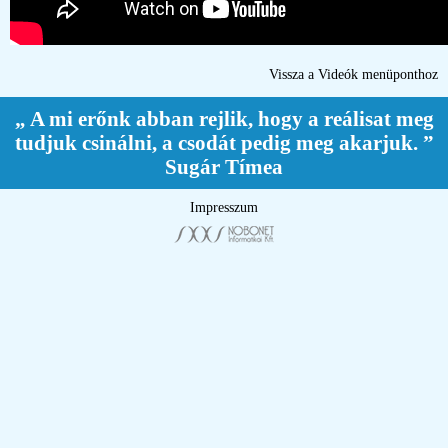
Vissza a Videók menüponthoz
„ A mi erőnk abban rejlik, hogy a reálisat meg
tudjuk csinálni, a csodát pedig meg akarjuk. ”
Sugár Tímea
Impresszum