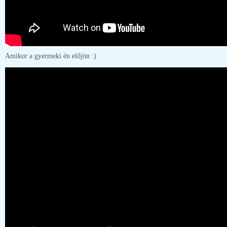
Amikor a gyermeki én előjön :)