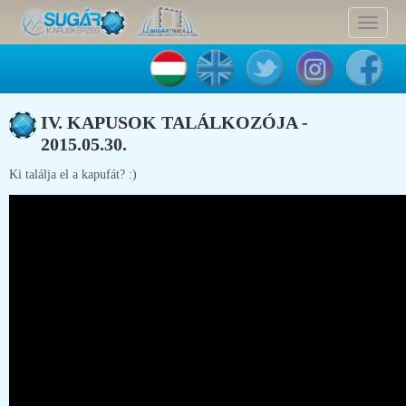
Toggle
navigat
IV. KAPUSOK TALÁLKOZÓJA -
2015.05.30.
Ki találja el a kapufát? :)