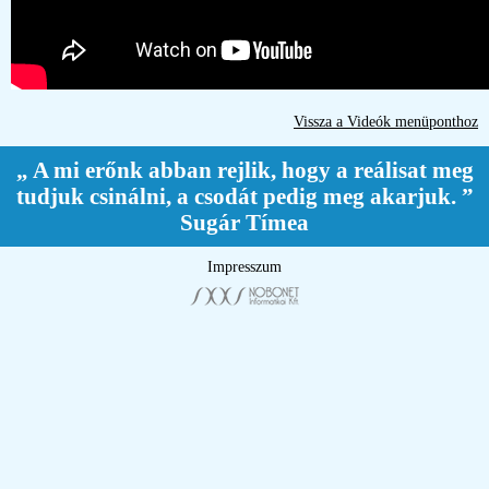
Vissza a Videók menüponthoz
„ A mi erőnk abban rejlik, hogy a reálisat meg
tudjuk csinálni, a csodát pedig meg akarjuk. ”
Sugár Tímea
Impresszum