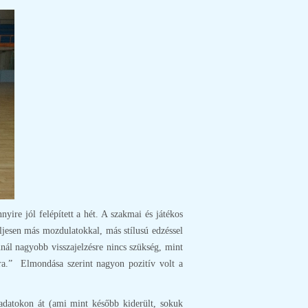
ire jól felépített a hét. A szakmai és játékos
ljesen más mozdulatokkal, más stílusú edzéssel
nnál nagyobb visszajelzésre nincs szükség, mint
kra.” Elmondása szerint nagyon pozitív volt a
eladatokon át (ami mint később kiderült, sokuk