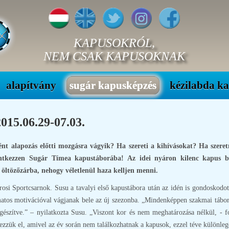
KAPUSOKRÓL,
NEM CSAK KAPUSOKNAK
alapítvány
sugár kapusképzés
kézilabda k
5.06.29-07.03.
nt alapozás előtti mozgásra vágyik? Ha szereti a kihívásokat? Ha szeret
elentkezzen Sugár Tímea kapustáborába! Az idei nyáron kilenc kapus
z öltözőzárba, nehogy véletlenül haza kelljen menni.
rosi Sportcsarnok. Susu a tavalyi első kapustábora után az idén is gondoskodo
matos motivációval vágjanak bele az új szezonba. „Mindenképpen szakmai tábort
szítve.” – nyilatkozta Susu. „Viszont kor és nem meghatározása nélkül, - fo
yezzük el, amivel az év során nem találkozhatnak a kapusok, ezzel téve különleg