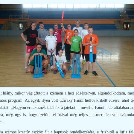
 hiány, mikor végigfutott a szemem a heti edzésterven, elgondolkodtam, menny
tos program. Az egyik ilyen volt Cziráky Fanni hétfői krikett edzése, ahol te
ulatát. „Nagyon érdekesnek találták a játékot, - mesélte Fanni - de általában a
ékba, még úgy is, hogy azelőtt fél órával még teljesen ismeretlen volt számu
re.
a számos kreatív eszköz ált a kapusok rendelkezésére, a frizbitől a lufis f