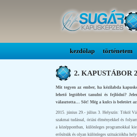
kezdőlap
történetem
2. KAPUSTÁBOR 201
Mit tegyen az ember, ha kézilabda kapuské
lehető legtöbbet tanulni és fejlődni? J
választotta… Sőt! Még a kulcs is beletört a
2015. június 29.- július 3. Helyszín: Tököl Vá
szakmai tudással, óriási élményekkel és folya
a középpontban, különleges programokkal kiegé
erősítsük és olyan különleges szituációkba hel