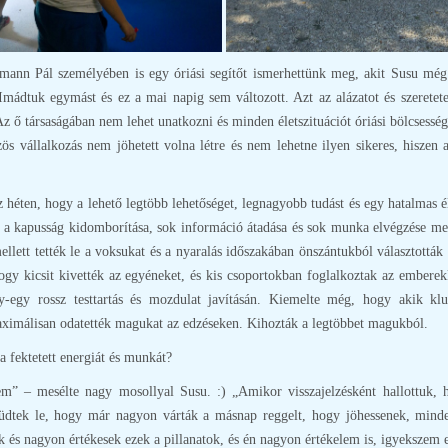
ann Pál személyében is egy óriási segítőt ismerhettünk meg, akit Susu még a
Imádtuk egymást és ez a mai napig sem változott. Azt az alázatot és szeretetet
Az ő társaságában nem lehet unatkozni és minden életszituációt óriási bölcsess
közös vállalkozás nem jöhetett volna létre és nem lehetne ilyen sikeres, hisze
 héten, hogy a lehető legtöbb lehetőséget, legnagyobb tudást és egy hatalma
 a kapusság kidomborítása, sok információ átadása és sok munka elvégzése mel
lett tették le a voksukat és a nyaralás időszakában önszántukból választották
 hogy kicsit kivették az egyéneket, és kis csoportokban foglalkoztak az embere
gy-egy rossz testtartás és mozdulat javításán. Kiemelte még, hogy akik k
ximálisan odatették magukat az edzéseken. Kihozták a legtöbbet magukból.
a fektetett energiát és munkát?
m” – mesélte nagy mosollyal Susu. :) „Amikor visszajelzésként hallottuk, ho
eküdtek le, hogy már nagyon várták a másnap reggelt, hogy jöhessenek, min
s nagyon értékesek ezek a pillanatok, és én nagyon értékelem is, igyekszem el