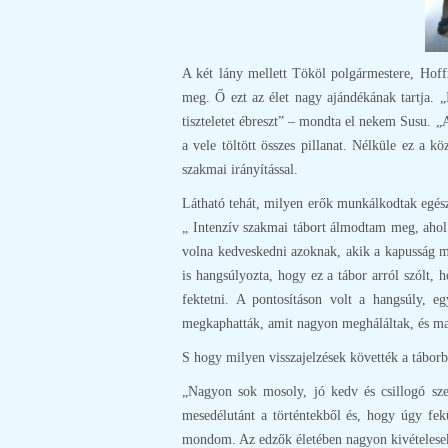
A két lány mellett Tököl polgármestere, Hoffm
meg. Ő ezt az élet nagy ajándékának tartja. „
tiszteletet ébreszt” – mondta el nekem Susu. „
a vele töltött összes pillanat. Nélküle ez a 
szakmai irányítással.
Látható tehát, milyen erők munkálkodtak egész
„ Intenzív szakmai tábort álmodtam meg, ahol
volna kedveskedni azoknak, akik a kapusság mel
is hangsúlyozta, hogy ez a tábor arról szólt,
fektetni. A pontosításon volt a hangsúly, e
megkaphatták, amit nagyon megháláltak, és ma
S hogy milyen visszajelzések követték a táborb
„Nagyon sok mosoly, jó kedv és csillogó sze
mesedélutánt a történtekből és, hogy úgy f
mondom. Az edzők életében nagyon kivételesek é