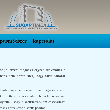
apusmódszer
kapcsolat
né jól érezni magát és egyben szakmailag a
 biztos nem bánta meg, hogy Susu táborát
tt róla, hogy tanítványai minél magasabb szintű
 szerettem volna csinálni, ahol a kapusság van
lytatta - hogy a kapustársadalom összetartását
essé és érdekessé a kapus posztot.”