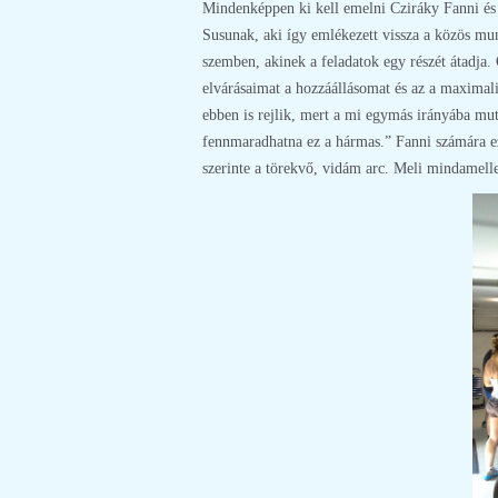
Mindenképpen ki kell emelni Cziráky Fanni és 
Susunak, aki így emlékezett vissza a közös mu
szemben, akinek a feladatok egy részét átadja
elvárásaimat a hozzáállásomat és az a maximal
ebben is rejlik, mert a mi egymás irányába mut
fennmaradhatna ez a hármas.” Fanni számára ez
szerinte a törekvő, vidám arc. Meli mindamell