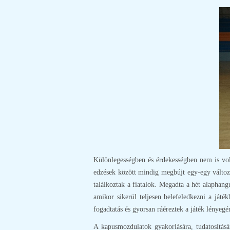
Különlegességben és érdekességben nem is volt
edzések között mindig megbújt egy-egy változa
találkoztak a fiatalok. Megadta a hét alaphang
amikor sikerül teljesen belefeledkezni a ját
fogadtatás és gyorsan ráéreztek a játék lényegé
A kapusmozdulatok gyakorlására, tudatosításár