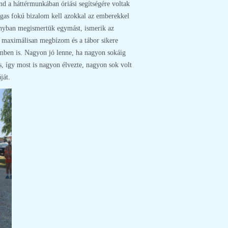
d a háttérmunkában óriási segítségére voltak
agas fokú bizalom kell azokkal az emberekkel
rányban megismertük egymást, ismerik az
n maximálisan megbízom és a tábor sikere
emben is. Nagyon jó lenne, ha nagyon sokáig
 így most is nagyon élvezte, nagyon sok volt
ját.