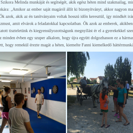
Szikora Melinda munkáját és segítségét, akik egész héten mind szakmailag, min
nkára: „Amikor az ember saját magáról állít ki bizonyítványt, akkor nagyon m
. Ők azok, akik az én tanítványaim voltak hosszú időn keresztül, így mindkét i
izmust, amit elvárok a feladatokkal kapcsolatban. Ők azok az emberek, akikbe
atott tiszteletünk és kiegyensúlyozottságunk megnyílást ér el a gyerekekkel sz
 minden évben egy szuper alkalom, hogy újra együtt dolgozhasson ez a hármas,
ett, hogy remekül érezte magát a héten, kiemelte Fanni kiemelkedő háttérmunká