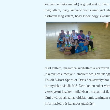
kedvenc emléke maradt) a gumikerékig, nem ta
megtudtam, nagy kedvenc volt zsámolyról elu
osztották meg velem, hogy kinek hogy sikerült
részt vettem, magamba szívhattam a környezet h
jókedvét és élményeit, emellett pedig velük e
Tököli Városi Sportkör Darts Szakosztályához 
is a nyilak a táblák felé. Nem kellett sokat vá
versenyezni kezdtek, miközben a csapat másik f
látni a városnak azt az oldalát, amit szerintem
információért és kalandos utazásért).