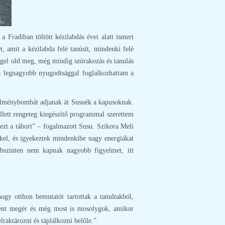
 Fradiban töltött kézilabdás évei alatt ismert
, amit a kézilabda felé tanúsít, mindenki felé
éggel old meg, még mindig szórakozás és tanulás
n a legnagyobb nyugodtsággal foglalkozhattam a
s élménybombát adjanak át Susuék a kapusoknak.
lett rengeteg kiegészítő programmal szerettem
 ezt a tábort” – fogalmazott Susu. Szikora Meli
kkel, és igyekeztek mindenkibe nagy energiákat
lubszinten nem kapnak nagyobb figyelmet, itt
gy otthon bemutatót tartottak a tanultakból,
dent megér és még most is mosolygok, amikor
raktározni és táplálkozni belőle.”