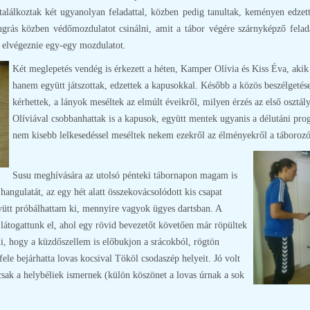
lálkoztak két ugyanolyan feladattal, közben pedig tanultak, keményen edzett
grás közben védőmozdulatot csinálni, amit a tábor végére szárnyképző felada
 elvégeznie egy-egy mozdulatot.
Két meglepetés vendég is érkezett a héten, Kamper Olívia és Kiss Éva, akik
hanem együtt játszottak, edzettek a kapusokkal. Később a közös beszélgetés
kérhettek, a lányok meséltek az elmúlt éveikről, milyen érzés az első osztál
Olíviával csobbanhattak is a kapusok, együtt mentek ugyanis a délutáni pro
nem kisebb lelkesedéssel meséltek nekem ezekről az élményekről a táboroz
Susu meghívására az utolsó pénteki tábornapon magam is
angulatát, az egy hét alatt összekovácsolódott kis csapat
gyütt próbálhattam ki, mennyire vagyok ügyes dartsban. A
látogattunk el, ahol egy rövid bevezetőt követően már röpültek
rni, hogy a küzdőszellem is előbukjon a srácokból, rögtön
ele bejárhatta lovas kocsival Tököl csodaszép helyeit. Jó volt
 csak a helybéliek ismernek (külön köszönet a lovas úrnak a sok