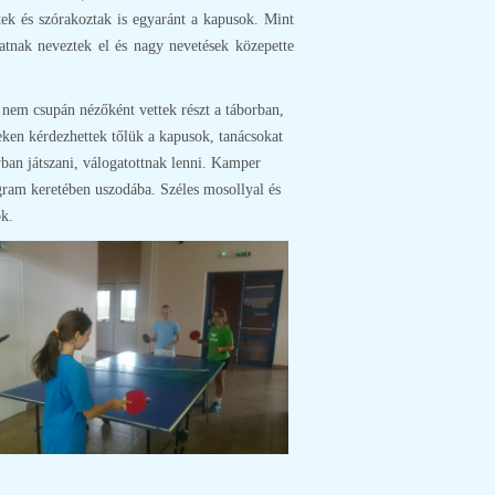
ek és szórakoztak is egyaránt a kapusok. Mint
tnak neveztek el és nagy nevetések közepette
 nem csupán nézőként vettek részt a táborban,
eken kérdezhettek tőlük a kapusok, tanácsokat
yban játszani, válogatottnak lenni. Kamper
gram keretében uszodába. Széles mosollyal és
ók.