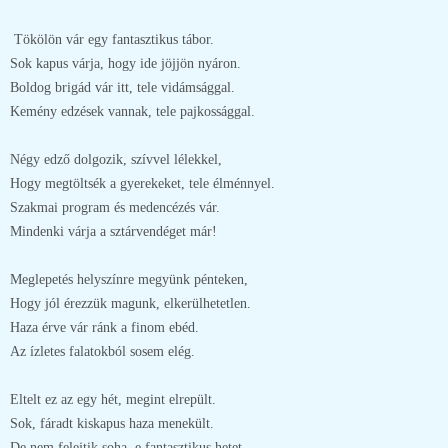
Tökölön vár egy fantasztikus tábor.
Sok kapus várja, hogy ide jöjjön nyáron.
Boldog brigád vár itt, tele vidámsággal.
Kemény edzések vannak, tele pajkossággal.
Négy edző dolgozik, szívvel lélekkel,
Hogy megtöltsék a gyerekeket, tele élménnyel.
Szakmai program és medencézés vár.
Mindenki várja a sztárvendéget már!
Meglepetés helyszínre megyünk pénteken,
Hogy jól érezzük magunk, elkerülhetetlen.
Haza érve vár ránk a finom ebéd.
Az ízletes falatokból sosem elég.
Eltelt ez az egy hét, megint elrepült.
Sok, fáradt kiskapus haza menekült.
De nem felejtik soha, e fantasztikus hetet.