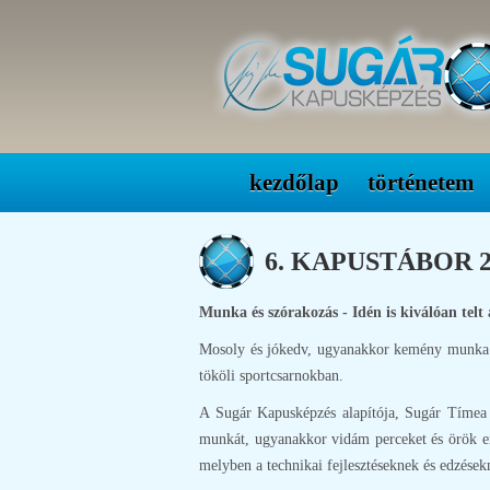
kezdőlap
történetem
6. KAPUSTÁBOR 201
Munka és szórakozás - Idén is kiválóan telt
Mosoly és jókedv, ugyanakkor kemény munka és
tököli sportcsarnokban.
A Sugár Kapusképzés alapítója, Sugár Tímea 
munkát, ugyanakkor vidám perceket és örök eml
melyben a technikai fejlesztéseknek és edzések