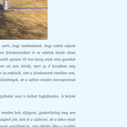
m azért, hogy szakmázzunk, hogy tudást adjunk
an feladatsorokkal és az edzések között olyan
estől egészen 18 éves korig vetek részt gyerekek
szont ezt nem kértük, mert az ő korukban még
m az eszközök, sem a feladatsorok esetében sem,
 különbségek, de a sablon minden korcsoportnak
gyáltalán nem is kellett foglalkoznia. A helyek
 minden hely elfogyott, gyakorlatilag meg sem
ágból jött, kint él a szüleivel, de a tábor miatt
ágok szövődnek itt, ami elkíséri őket a további