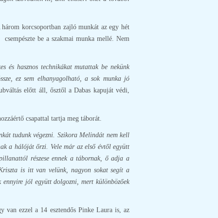
 A három korcsoportban zajló munkát az egy hét
olyt csempészte be a szakmai munka mellé. Nem
kes és hasznos technikákat mutattak be nekünk
össze, ez sem elhanyagolható, a sok munka jó
bváltás előtt áll, ősztől a Dabas kapuját védi,
zzáértő csapattal tartja meg táborát.
nkát tudunk végezni. Szikora Melindát nem kell
 a hálóját őrzi. Vele már az első évtől együtt
pillanattól részese ennek a tábornak, ő adja a
riszta is itt van velünk, nagyon sokat segít a
k ennyire jól együtt dolgozni, mert különbözőek
y van ezzel a 14 esztendős Pinke Laura is, az