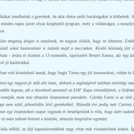
kákat tanulhattak a gyerekek, de akár életre szóló barátságokat is köthettek.
tte minden napra jutott olyan kiegészítő program, mely a vidámságot, a mos
kat.
ően rengeteg dolgot is tanultunk, én nagyon örülök, hogy itt lehettem. Érde
közül sokat hasznosítani is tudunk majd a meccseken. Kiváló közösség jött 
haza -
árulta el érzéseit a 13 esztendős, tápiószelei Besteri Emma, aki épp klu
el jó hatásfokkal.
ban volt köszönhető annak, hogy Sugár Tímea egy jól összeszokott, vidám és ho
nra egy nagyon jó stáb állt össze, akiknek a segítségével valóban minőségi mu
bbi kapusa, aki a következő szezontól az EHF Kupa címvédőjének, a Siófoknak
vezetjük, most már abszolút összeszokott párosként. Cziráky Fanni is az első 
az épp nem edző, pihenőidőn lévő gyerekekkel. Második éve pedig már Csernus K
ban egy összeszokott csapat vagyunk és beszélgettünk is róla, hogy azért tudun
és mást tudunk betenni a közösbe, abszolút kiegészítve egymást.
ála nélkül, az ifjú kapusnövendékek nagy része már visszatérőnek számít. Íg