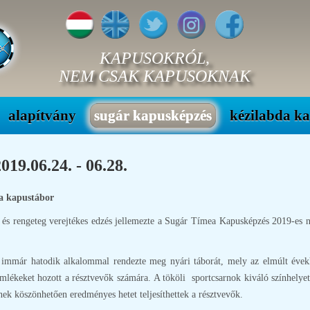
KAPUSOKRÓL,
NEM CSAK KAPUSOKNAK
alapítvány
sugár kapusképzés
kézilabda k
9.06.24. - 06.28.
 a kapustábor
 rengeteg verejtékes edzés jellemezte a Sugár Tímea Kapusképzés 2019-es nyár
immár hatodik alkalommal rendezte meg nyári táborát, mely az elmúlt évekh
ékeket hozott a résztvevők számára. A tököli sportcsarnok kiváló színhelyet j
nek köszönhetően eredményes hetet teljesíthettek a résztvevők.