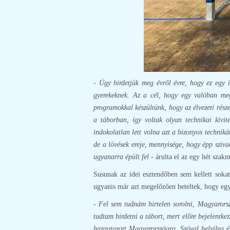
- Úgy hirdetjük meg évről évre, hogy ez egy 
gyerekeknek. Az a cél, hogy egy valóban megs
programokkal készültünk, hogy az élvezeti része
a táborban, így voltak olyan technikai kivi
indokolatlan lett volna azt a bizonyos technik
de a lövések ereje, mennyisége, hogy épp sziv
ugyanarra épült fel
- árulta el az egy hét szak
Susunak az idei esztendőben sem kellett sokat 
ugyanis már azt megelőzően beteltek, hogy egy
- Fel sem tudnám hirtelen sorolni, Magyarors
tudtam hirdetni a tábort, mert előre bejelentkez
hazautazott Magyarországra. Szóval helyileg és