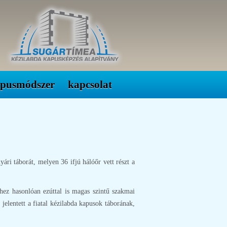
apusmódszer
kapcsolat
i táborát, melyen 36 ifjú hálóőr vett részt a
ez hasonlóan ezúttal is magas szintű szakmai
elentett a fiatal kézilabda kapusok táborának,