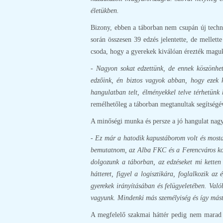
életükben.
Bizony, ebben a táborban nem csupán új techni
során összesen 39 edzés jelentette, de melle
csoda, hogy a gyerekek kiválóan érezték magu
- Nagyon sokat edzettünk, de ennek köszönhet
edzőink, én biztos vagyok abban, hogy ezek 
hangulatban telt, élményekkel telve térhetünk 
remélhetőleg a táborban megtanultak segítségév
A minőségi munka és persze a jó hangulat nagy
- Ez már a hatodik kapustáborom volt és mosta
bemutatnom, az Alba FKC és a Ferencváros korá
dolgozunk a táborban, az edzéseket mi ketten 
hátteret, figyel a logisztikára, foglalkozik 
gyerekek irányításában és felügyeletében. Való
vagyunk. Mindenki más személyiség és így mást 
A megfelelő szakmai háttér pedig nem marad h