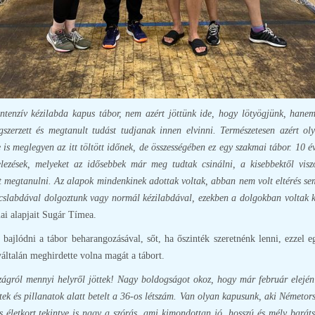
intenzív kézilabda kapus tábor, nem azért jöttünk ide, hogy lötyögjünk, hane
zerzett és megtanult tudást tudjanak innen elvinni. Természetesen azért oly
 is meglegyen az itt töltött időnek, de összességében ez egy szakmai tábor. 10 év
telezések, melyeket az idősebbek már meg tudtak csinálni, a kisebbektől vi
át megtanulni. Az alapok mindenkinek adottak voltak, abban nem volt eltérés se
acslabdával dolgoztunk vagy normál kézilabdával, ezekben a dolgokban voltak
mai alapjait Sugár Tímea.
bajlódni a tábor beharangozásával, sőt, ha őszinték szeretnénk lenni, ezzel e
általán meghirdette volna magát a tábort.
zágról mennyi helyről jöttek! Nagy boldogságot okoz, hogy már február elején
tek és pillanatok alatt betelt a 36-os létszám. Van olyan kapusunk, aki Németorsz
 életkort tekintve is nagy a szórás, ami kimondottan jó, hosszú és mély baráts