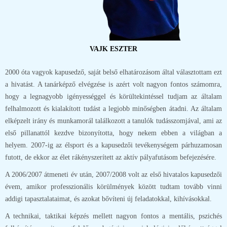
VAJK ESZTER
2000 óta vagyok kapusedző, saját belső elhatározásom által választottam ezt
a hivatást. A tanárképző elvégzése is azért volt nagyon fontos számomra,
hogy a legnagyobb igényességgel és körültekintéssel tudjam az általam
felhalmozott és kialakított tudást a legjobb minőségben átadni. Az általam
elképzelt irány és munkamorál találkozott a tanulók tudásszomjával, ami az
első pillanattól kezdve bizonyította, hogy nekem ebben a világban a
helyem. 2007-ig az élsport és a kapusedzői tevékenységem párhuzamosan
futott, de ekkor az élet rákényszerített az aktív pályafutásom befejezésére.
A 2006/2007 átmeneti év után, 2007/2008 volt az első hivatalos kapusedzői
évem, amikor professzionális körülmények között tudtam tovább vinni
addigi tapasztalataimat, és azokat bővíteni új feladatokkal, kihívásokkal.
A technikai, taktikai képzés mellett nagyon fontos a mentális, pszichés