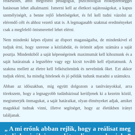
felkészítés, amit megfelelő pedagógiai, pszichológiai előképzettséggel
hatásosan lehet alkalmazni. Ismerni kell az életkori sajátosságokat, a kapus
személyiségét, a benne rejlő lehetőségeket, és fel kell tudni vázolni az
elérendő célt és ahhoz vezető utat is. A legmagasabb szakmai eredményeket
csak a megfelelő önismerettel lehet elérni.
Nem mindenki képes eljutni az élsport magasságaiba, de mindenkivel el
tudjuk érni, hogy szeresse a kézilabdát, és örömöt adjon számára a saját
posztja. Mindenkiből a saját képességeinek maximumát kell kihoznunk és a
saját határainak a legszélére vagy egy kicsit tovább kell eljuttatnunk. A
szakma mellett az életre kell felkészítenünk és nevelnünk őket. Ezt akkor
tudjuk elérni, ha mindig hitelesek és jó példák tudunk maradni a számukra.
Abban az időszakban, míg együtt dolgozom a tanítványokkal, arra
törekszem, hogy a legnagyobb tudásbázissal kerüljenek ki a kezeim közül,
megismerjék önmagukat, a saját határaikat, olyan élményeket adjak, amiket
magukkal tudnak vinni, illetve segítséget, hogy az életükben irányt
találjanak.
„ A mi erőnk abban rejlik, hogy a reálisat meg