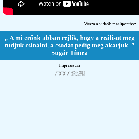
Vissza a videók menüponthoz
„ A mi erőnk abban rejlik, hogy a reálisat meg
tudjuk csinálni, a csodát pedig meg akarjuk. ”
Sugár Tímea
Impresszum