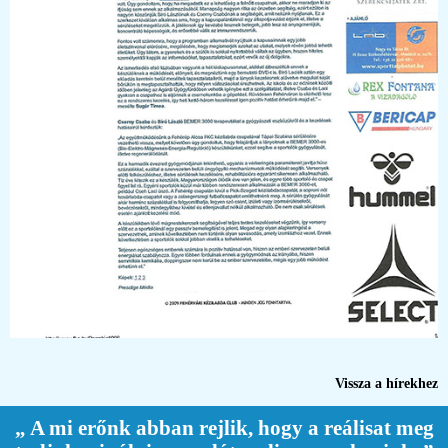
Vissza a hírekhez
„ A mi erőnk abban rejlik, hogy a reálisat meg