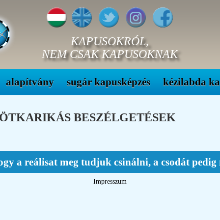
KAPUSOKRÓL,
NEM CSAK KAPUSOKNAK
alapítvány
sugár kapusképzés
kézilabda k
 ÖTKARIKÁS BESZÉLGETÉSEK
ogy a reálisat meg tudjuk csinálni, a csodát ped
Impresszum