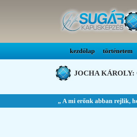
kezdőlap
történetem
JOCHA KÁROLY:
„ A mi erőnk abban rejlik, h