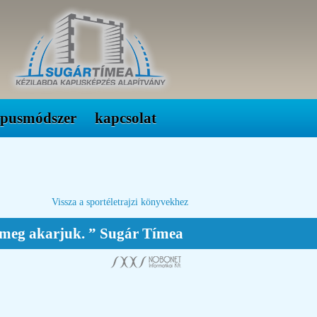
apusmódszer
kapcsolat
Vissza a sportéletrajzi könyvekhez
ig meg akarjuk. ” Sugár Tímea