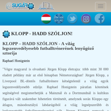
Toggle
navigat
KLOPP - HADD SZÓLJON!
KLOPP – HADD SZÓLJON - A világ
legszenvedélyesebb futballtrénerének lenyűgöző
sztorija
Raphael Honigstein
"Végre magyarul is olvasható Jürgen Klopp életrajza: több mint 30 000
eladott példány már az első hónapban Németországban! Jürgen Klopp, a
Liverpool BL-döntős futballtrénere kétségtelenül a világ egyik
legszenvedélyesebb edzője. Raphael Honigstein páratlan kötetének
segítségével megismerhetjük a Mainznál és a Dortmundnál is kultikus
figurává vált szakember hihetetlen történetét, amelynek során Kloppo egy
átlagos, másodosztályú labdarúgóból a világ legnépszerűbb és
legkeresettebb futballmenedzserévé vált. Jürgen Kloppot nemcsak a